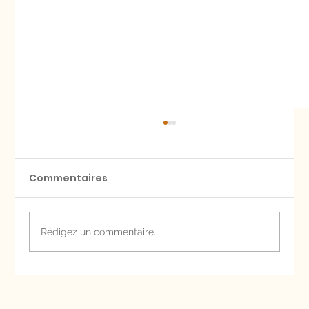
Commentaires
Rédigez un commentaire...
Condo touristique au Québec pour
décrocher