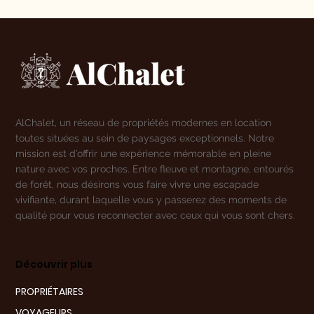
AlChalet, un réseau de propriétés modernes en location
toutes situées au sein de paysages exceptionnels. Notre
mission est d’offrir une expérience mémorable en pleine
nature avec vos proches. Entre fleuve et montagne, entourés
de forêt, nous désirons vous faire vivre une escapade
vivifiante, durant laquelle vous y passerez des moments de
qualité pour vous reconnecter avec ceux qui vous sont chers.
Découvrir plus
PROPRIÉTAIRES
VOYAGEURS