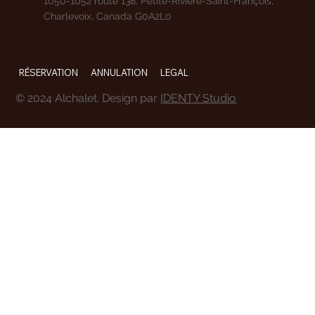
1050-1052 route 138, Petite-Rivière-Saint-François,
Charlevoix, Canada G0A2L0
RÉSERVATION
ANNULATION
LEGAL
© 2024 Alchalet. Design par
IDENTY Studio